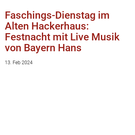
Kontakt und Anfahrt
Faschings-Dienstag im
Reservieren
Alten Hackerhaus:
Feiern
Festnacht mit Live Musik
Christkindl Stüberl
Christine und Lorenz Stiftl
von Bayern Hans
Wirtsehepaar und Leitung
Metzgerei
+49 89 2605026
13. Feb 2024
Kontakt
h
ck
rh
s
st
ftl
d
Impressum
Datenschutz
Datenschutzeinstellungen
Hinweisgeberportal
AGB