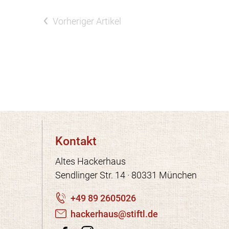
Vorheriger Artikel
Kontakt
Altes Hackerhaus
Sendlinger Str. 14 · 80331 München
+49 89 2605026
h
ck
rh
s
st
ftl
d