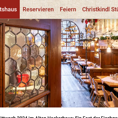
tshaus
Reservieren
Feiern
Christkindl St